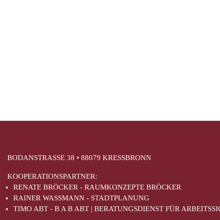
BODANSTRASSE 38 • 88079 KRESSBRONN
KOOPERATIONSPARTNER:
RENATE BRÖCKER - RAUMKONZEPTE BRÖCKER
RAINER WASSMANN - STADTPLANUNG
TIMO ABT - B A B ABT | BERATUNGSDIENST FÜR ARBEITS